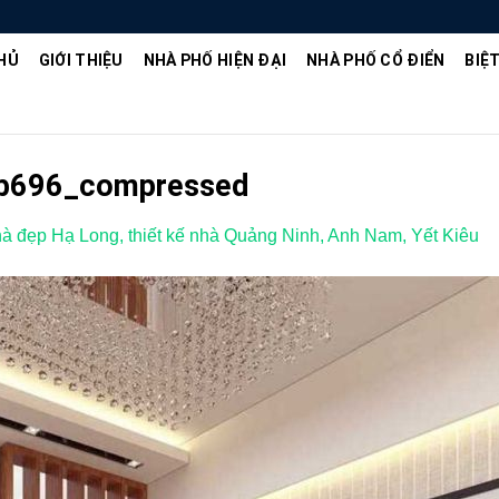
HỦ
GIỚI THIỆU
NHÀ PHỐ HIỆN ĐẠI
NHÀ PHỐ CỔ ĐIỂN
BIỆ
2b696_compressed
hà đẹp Hạ Long, thiết kế nhà Quảng Ninh, Anh Nam, Yết Kiêu