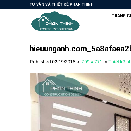
Skip
TƯ VẤN VÀ THIẾT KẾ PHAN THỊNH
to
TRANG C
content
hieuunganh.com_5a8afaea
Published
02/19/2018
at
799 × 771
in
Thiết kế n