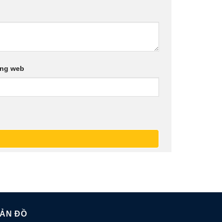
ang web
ẢN ĐỒ