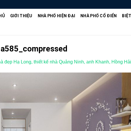
HỦ
GIỚI THIỆU
NHÀ PHỐ HIỆN ĐẠI
NHÀ PHỐ CỔ ĐIỂN
BIỆ
8a585_compressed
hà đẹp Hạ Long, thiết kế nhà Quảng Ninh, anh Khanh, Hồng Hả