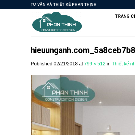
Skip
TƯ VẤN VÀ THIẾT KẾ PHAN THỊNH
to
TRANG C
content
hieuunganh.com_5a8ceb7b
Published
02/21/2018
at
799 × 512
in
Thiết kế n