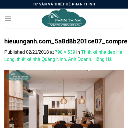
Skip
TƯ VẤN VÀ THIẾT KẾ PHAN THỊNH
to
content
hieuunganh.com_5a8d8b201ce07_compre
Published
02/21/2018
at
798 × 539
in
Thiết kế nhà đẹp Hạ
Long, thiết kế nhà Quảng Ninh, Anh Doanh, Hồng Hà