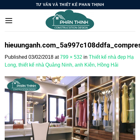
Skip
TƯ VẤN VÀ THIẾT KẾ PHAN THỊNH
to
content
hieuunganh.com_5a997c108ddfa_compre
Published
03/02/2018
at
799 × 532
in
Thiết kế nhà đẹp Hạ
Long, thiết kế nhà Quảng Ninh, anh Kiên, Hồng Hải