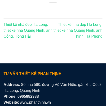
Thiết kế nhà đẹp Hạ Long,
Thiết kế nhà đẹp Hạ Long,
thiết kế nhà Quảng Ninh, anh
thiết kế nhà Quảng Ninh, anh
Công, Hồng Hải
Thịnh, Hà Phong
TƯ VẤN THIẾT KẾ PHAN THỊNH
Address
: Số nhà 580, đường Vũ Văn Hiếu, gần khu Cột 8,
Hạ Long, Quảng Ninh
Phone: 0965882388
Website
: www.phanthinh.vn