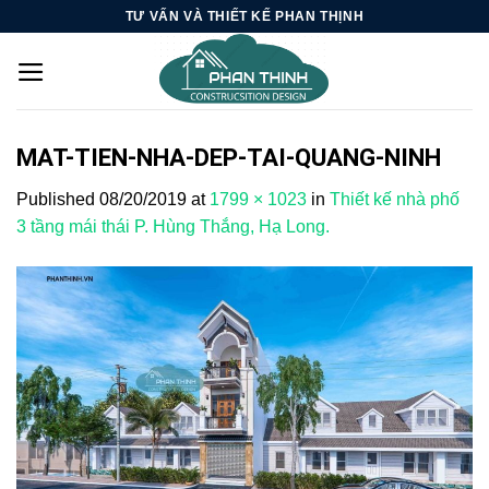
Skip
TƯ VẤN VÀ THIẾT KẾ PHAN THỊNH
to
content
MAT-TIEN-NHA-DEP-TAI-QUANG-NINH
Published
08/20/2019
at
1799 × 1023
in
Thiết kế nhà phố
3 tầng mái thái P. Hùng Thắng, Hạ Long.