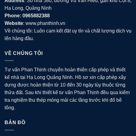
Address
: Số nhà 580, đường Vũ Văn Hiếu, gần khu Cột 8,
Hạ Long, Quảng Ninh
Phone: 0965882388
Website
: www.phanthinh.vn
Về chúng tôi: Luôn cam kết đặt uy tín và chất lượng dịch vụ
lên hàng đầu.
VỀ CHÚNG TÔI
Tư vấn Phan Thịnh chuyên hoàn thiện cấp phép và thiết
kế nhà tại Hạ Long Quảng Ninh. Hồ sơ xin cấp phép xây
dựng được hoàn thiện từ 10 đến 30 ngày tùy thuộc từng
thửa đất. Sau khi thiết kế tư vấn Phan Thịnh đều qua kiểm
tra nghiệm thu thép móng mái các tầng trước khi đổ bê
tông.
BẢN ĐỒ