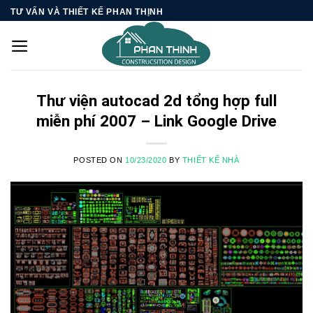
Skip
TƯ VẤN VÀ THIẾT KẾ PHAN THỊNH
to
content
Thư viện autocad 2d tổng hợp full
miễn phí 2007 – Link Google Drive
POSTED ON
10/23/2020
BY
THIẾT KẾ NHÀ