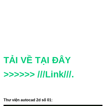
TẢI VỀ TẠI ĐÂY
>>>>>> ///Link///.
Thư viện autocad 2d số 01: