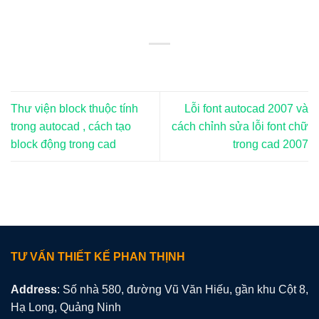
Thư viện block thuộc tính
Lỗi font autocad 2007 và
trong autocad , cách tạo
cách chỉnh sửa lỗi font chữ
block động trong cad
trong cad 2007
TƯ VẤN THIẾT KẾ PHAN THỊNH
Address
: Số nhà 580, đường Vũ Văn Hiếu, gần khu Cột 8,
Hạ Long, Quảng Ninh