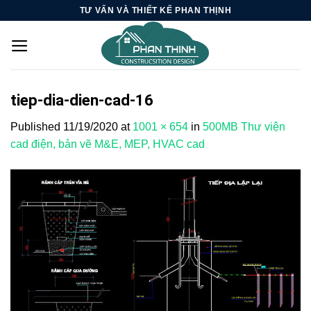
Skip
TƯ VẤN VÀ THIẾT KẾ PHAN THỊNH
to
content
tiep-dia-dien-cad-16
Published
11/19/2020
at
1001 × 654
in
500MB Thư viện
cad điện, bản vẽ M&E, MEP, HVAC cad