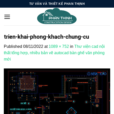
Skip
TƯ VẤN VÀ THIẾT KẾ PHAN THỊNH
to
content
trien-khai-phong-khach-chung-cu
Published
08/11/2022
at
1089 × 752
in
Thư viện cad nội
thất tổng hợp, nhiều bản vẽ autocad bàn ghế văn phòng
mới