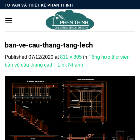
Skip
TƯ VẤN VÀ THIẾT KẾ PHAN THỊNH
to
content
ban-ve-cau-thang-tang-lech
Published
07/12/2020
at
811 × 805
in
Tổng hợp thư viện
bản vẽ cầu thang cad – Link Nhanh