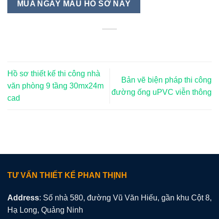
MUA NGAY MẪU HỒ SƠ NÀY
Hồ sơ thiết kế thi công nhà
Bản vẽ biện pháp thi công
văn phòng 9 tầng 30mx24m
đường ống uPVC viễn thông
cad
TƯ VẤN THIẾT KẾ PHAN THỊNH
Address
: Số nhà 580, đường Vũ Văn Hiếu, gần khu Cột 8,
Hạ Long, Quảng Ninh