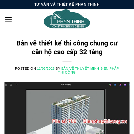
Skip
TƯ VẤN VÀ THIẾT KẾ PHAN THỊNH
to
content
Bản vẽ thiết kế thi công chung cư
căn hộ cao cấp 32 tầng
POSTED ON
11/02/2025
BY
BẢN VẼ THUYẾT MINH BIỆN PHÁP
THI CÔNG