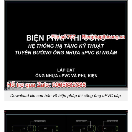
Download file cad bản vẽ biện pháp thi công ống uPVC cáp.