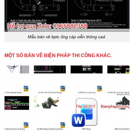
Mẫu bản vẽ bptc ống cáp viễn thông cad.
MỘT SỐ BẢN VẼ BIỆN PHÁP THI CÔNG KHÁC.