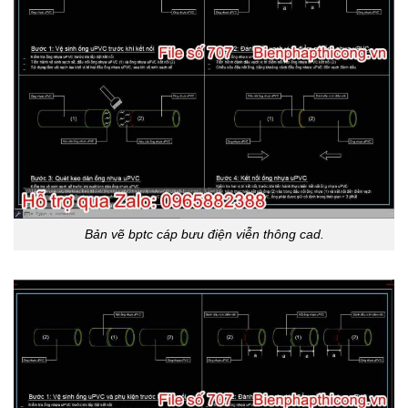
Bản vẽ bptc cáp bưu điện viễn thông cad.