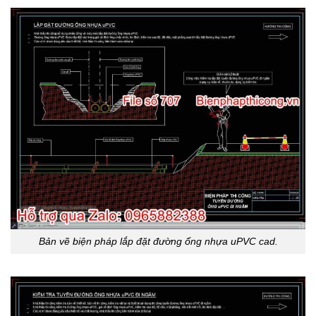
Bản vẽ biện pháp lắp đặt đường ống nhựa uPVC cad.