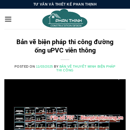
Skip
TƯ VẤN VÀ THIẾT KẾ PHAN THỊNH
to
content
Bản vẽ biện pháp thi công đường
ống uPVC viễn thông
POSTED ON
11/03/2025
BY
BẢN VẼ THUYẾT MINH BIỆN PHÁP
THI CÔNG