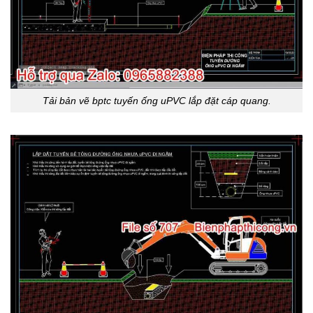
Tải bản vẽ bptc tuyến ống uPVC lắp đặt cáp quang.