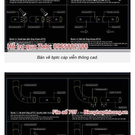
Bản vẽ bptc cáp viễn thông cad.