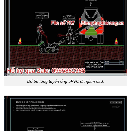
Đổ bê tông tuyến ống uPVC đi ngầm cad.