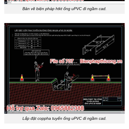
Bản vẽ biện pháp htkt ống uPVC đi ngầm cad.
Lắp đặt coppha tuyến ống uPVC đi ngầm cad.