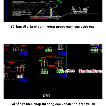
Tải bản vẽ biện pháp thi công tường cánh sân cống cad.
Tải bản vẽ biện pháp thi công cọc khoan nhồi trên xà lan.