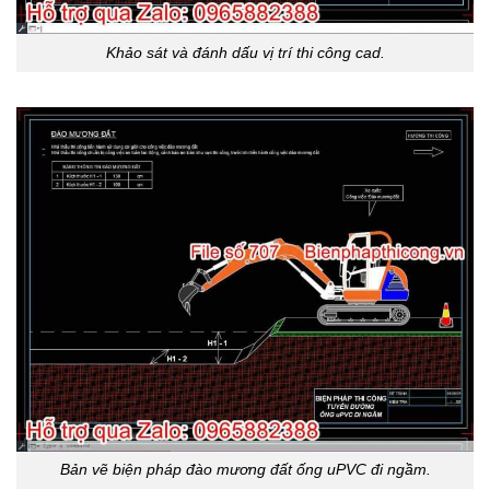
Khảo sát và đánh dấu vị trí thi công cad.
Bản vẽ biện pháp đào mương đất ống uPVC đi ngầm.