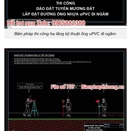
Biện pháp thi công hạ tầng kỹ thuật ống uPVC đi ngầm.