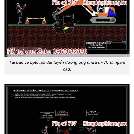
Tải bản vẽ bptc lắp đặt tuyến đường ống nhựa uPVC đi ngầm
cad.