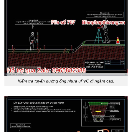
Kiểm tra tuyến đường ống nhựa uPVC đi ngầm cad.