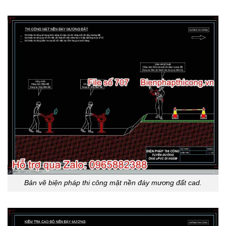
Bản vẽ biện pháp thi công mặt nền đáy mương đất cad.