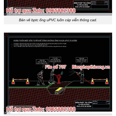
Bản vẽ bptc ống uPVC luồn cáp viễn thông cad.