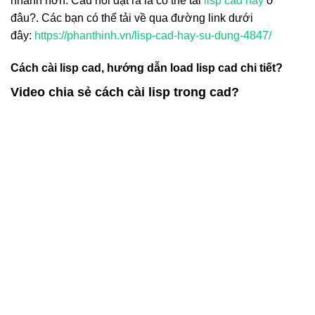
nhanh hơn. Câu hỏi đặt ra là có thể tải
lisp cad hay
ở
đâu?. Các bạn có thể tải về qua đường link dưới
đây:
https://phanthinh.vn/lisp-cad-hay-su-dung-4847/
Cách cài lisp cad, hướng dẫn load lisp cad chi tiết?
Video chia sẻ cách cài lisp trong cad?