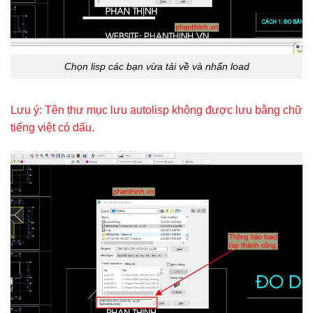
Chọn lisp các bạn vừa tải về và nhấn load
Lưu ý: Tên thư mục lưu autolisp không được lưu bằng chữ
tiếng việt có dấu.