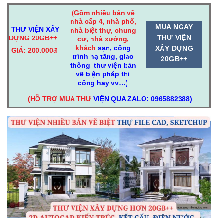
(Gồm nhiều bản vẽ
nhà cấp 4, nhà phố,
MUA NGAY
THƯ VIỆN
XÂY
nhà biệt thự, chung
THƯ VIỆN
DỰNG 20GB++
cư, nhà xưởng,
khách
sạn, công
XÂY DỰNG
GIÁ: 200.000đ
trình hạ tầng, giao
20GB++
thông, thư viện bản
vẽ biện pháp thi
công hay vv…)
(HỖ TRỢ MUA THƯ
VIỆN
QUA ZALO: 0965882388)