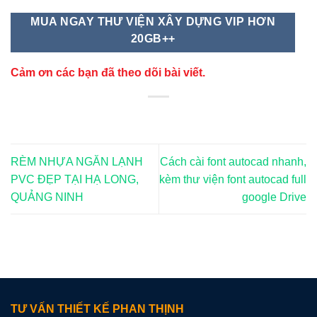
MUA NGAY THƯ VIỆN XÂY DỰNG VIP HƠN
20GB++
Cảm ơn các bạn đã theo dõi bài viết.
RÈM NHỰA NGĂN LẠNH
Cách cài font autocad nhanh,
PVC ĐẸP TẠI HẠ LONG,
kèm thư viện font autocad full
QUẢNG NINH
google Drive
TƯ VẤN THIẾT KẾ PHAN THỊNH