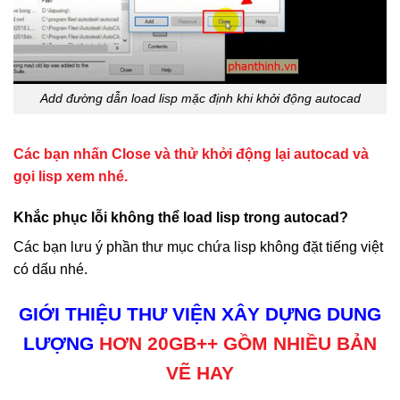
Add đường dẫn load lisp mặc định khi khởi động autocad
Các bạn nhấn Close và thử khởi động lại autocad và
gọi lisp xem nhé.
Khắc phục lỗi không thể load lisp trong autocad?
Các bạn lưu ý phần thư mục chứa lisp không đặt tiếng việt
có dấu nhé.
GIỚI THIỆU THƯ VIỆN XÂY DỰNG
DUNG
LƯỢNG
HƠN 20GB++ GỒM NHIỀU BẢN
VẼ HAY