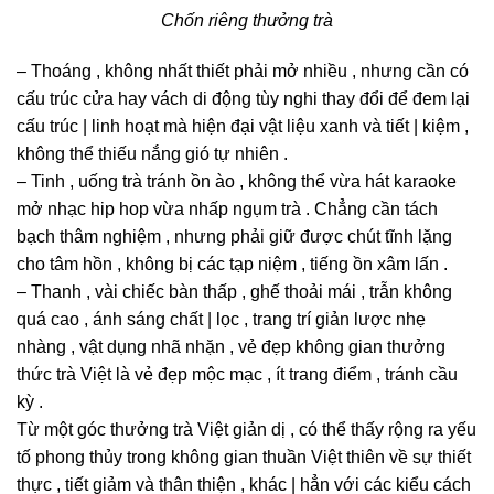
Chốn riêng thưởng trà
– Thoáng , không nhất thiết phải mở nhiều , nhưng cần có
cấu trúc cửa hay vách di động tùy nghi thay đổi để đem lại
cấu trúc | linh hoạt mà hiện đại vật liệu xanh và tiết | kiệm ,
không thể thiếu nắng gió tự nhiên .
– Tinh , uống trà tránh ồn ào , không thể vừa hát karaoke
mở nhạc hip hop vừa nhấp ngụm trà . Chẳng cần tách
bạch thâm nghiệm , nhưng phải giữ được chút tĩnh lặng
cho tâm hồn , không bị các tạp niệm , tiếng ồn xâm lấn .
– Thanh , vài chiếc bàn thấp , ghế thoải mái , trẫn không
quá cao , ánh sáng chất | lọc , trang trí giản lược nhẹ
nhàng , vật dụng nhã nhặn , vẻ đẹp không gian thưởng
thức trà Việt là vẻ đẹp mộc mạc , ít trang điểm , tránh cầu
kỳ .
Từ một góc thưởng trà Việt giản dị , có thể thấy rộng ra yếu
tố phong thủy trong không gian thuần Việt thiên về sự thiết
thực , tiết giảm và thân thiện , khác | hẳn với các kiểu cách