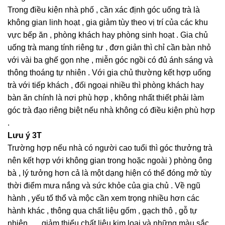
Trong điều kiện nhà phố , cần xác định góc uống trà là
không gian linh hoạt , gia giảm tùy theo vị trí của các khu
vực bếp ăn , phòng khách hay phòng sinh hoạt . Gia chủ
uống trà mang tính riêng tư , đơn giản thì chỉ cần bàn nhỏ
với vài ba ghế gọn nhẹ , miễn góc ngồi có đủ ánh sáng và
thông thoáng tự nhiên . Với gia chủ thường kết hợp uống
trà với tiếp khách , đối ngoại nhiều thì phòng khách hay
bàn ăn chính là nơi phù hợp , không nhất thiết phải làm
góc trà đạo riêng biệt nếu nhà không có điều kiện phù hợp
.
Lưu ý 3T
Trường hợp nếu nhà có người cao tuổi thì góc thưởng trà
nên kết hợp với không gian trong hoặc ngoài ) phòng ông
bà , lý tưởng hơn cả là một dạng hiện có thể đóng mở tùy
thời điểm mưa nắng và sức khỏe của gia chủ . Về ngũ
hành , yếu tố thổ và mộc cần xem trọng nhiều hơn các
hành khác , thông qua chất liệu gốm , gạch thô , gỗ tự
nhiên . . . giảm thiểu chất liệu kim loại và những màu sắc