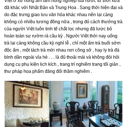
Việt ở xứ nóng ẩm làm nông nghiệp lúa nước từ thời xưa
đã khác với Nhật Bản và Trung Hoa . Sang thời hiện đại và
do đặc trưng giao lưu văn hóa khác nhau nên lại càng
không có nhiều tương đồng nữa , trong đó cách thưởng trà
của người Việt luôn tinh tế chắt lọc nhưng đã lược bỏ
hoàn toàn sự rườm rà cầu kỳ . Người Việt thời nay uống
trà lại càng không cầu kỳ nghỉ lễ , chỉ một ấm trà buổi sớm
độc ẩm , một tách trà mời nhau nơi công sở , hay ly trà đá
bình dân ngoài vỉa hè . . . là đủ thoải mái và không đòi hỏi
dụng cụ phụ kiện lịch kích , trang trí nghiêm trang tối giản ,
thư pháp họa phẩm đăng đối thầm nghiêm .