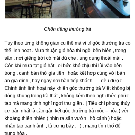
Chốn riêng thưởng trà
Tùy theo từng không gian cụ thể mà vị trí góc thưởng trà có
thể linh hoạt . Mưa thuận gió hòa thì ngồi bên hiên , trong
sân , nơi giếng trời có mái dù che , ung dung thoải mái .
Còn khi mưa tạt gió hắt , oi bức khó chịu thì lùi vào bên
trong , cạnh bàn thờ gia tiên , hoặc kết hợp cùng với bàn
ăn gia đình , hay ngay nơi bàn tiếp khách . . . đều được .
Chính tính linh hoạt này khiến góc thưởng trà Việt không bị
đóng khung trong trà thất , không kèm theo nghi thức phức
tạp mà mang tính nghỉ ngơi thư giãn . | Tiêu chí phong thủy
cơ bản nhất là cần gắn kết góc thưởng trà mộc – hỏa ) với
khoảng thiên nhiên ( nhìn ra sân vườn , hồ cảnh ) hoặc
nhân tạo tranh ảnh , tủ trưng bày . . ) , mang tính thổ để
trung hòa .