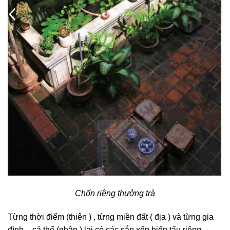
Chốn riêng thưởng trà
Từng thời điểm (thiên ) , từng miền đất ( địa ) và từng gia
đình – cả thể (nhân ) lại có các sắp xếp biến tấu riêng .