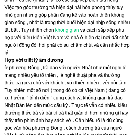
Việc tạo góc thưởng trà hiện đại hài hòa phong thủy tuy
nhỏ gọn nhưng góp phần đáng kể vào hoàn thiện không
gian sống , nhất là trong thời buổi hiện đại nhịp sống nhiều
tất bật . Tuy nhiên chọn
không gian
và cách sắp xếp phù
hợp với điều kiện Việt Nam và nhà ở hiện đại nơi đất chật
người đông đòi hỏi phải có sự chăm chút và cân nhắc hợp
lý .
Hợp với triết lý âm dương
ở phương Đông , trà đạo với người Nhật như một nghi lễ
mang nhiều yếu tố thiền , là nghệ thuật pha và thưởng
thức trà giữa chủ với khách , với thiên nhiên , với nội tâm .
Tuy nhiên một số nơi ( trong đó có cả Việt Nam ) đang có
xu hướng ” trình diễn ” cung cách và không gian trà đạo
Nhật Bản lên đến mức cấu kỳ . Thực tế vẫn có nhiều kiểu
thưởng thức trà và bài trí trà thất giản dị hơn những gì hay
thấy trên phim ảnh hay sách vở . Cần hiểu rõ là dù cùng
gốc văn hóa phương Đông , cách thưởng trà của người