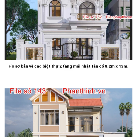
Hồ sơ bản vẽ cad biệt thự 2 tầng mái nhật tân cổ 8,2m x 13m.