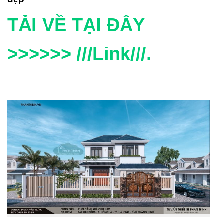
TẢI VỀ TẠI ĐÂY
>>>>>> ///Link///.