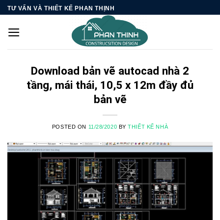
Skip
TƯ VẤN VÀ THIẾT KẾ PHAN THỊNH
to
content
Download bản vẽ autocad nhà 2
tầng, mái thái, 10,5 x 12m đầy đủ
bản vẽ
POSTED ON
11/28/2020
BY
THIẾT KẾ NHÀ