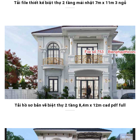
Tải file thiết kế biệt thự 2 tầng mái nhật 7m x 11m 3 ngủ
Tải hồ sơ bản vẽ biệt thự 2 tầng 8,4m x 12m cad pdf full