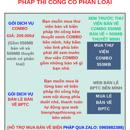
PHÁP THI CÔNG CÓ PHÂN LOẠI
XEM TRƯỚC THƯ
Bạn muốn mua thư
GÓI DỊCH VỤ
VIỆN BẢN VẼ
viện bản vẽ biện
COMBO
COMBO 550MB
pháp thi công kèm
BẢN VẼ + 500MB
GIÁ: 200.000đ
thuyết minh COMBO
THUYẾT MINH
bên mình, hãy bấm
(Gồm 550MB
MUA THƯ
vào link phía bên
bản vẽ và
VIỆN
phải để xem trước
500MB thuyết
thư viện COMBO
COMBO
minh có phân
gồm những bản vẽ gì
loại)
550MB
bạn nhé.
Bạn muốn mua lẻ
WEB BÁN LẺ
từng bản vẽ biện
BPTC BÊN MÌNH
pháp thi công hãy
GÓI DỊCH VỤ
MUA LẺ
xem nội dung phía
BÁN LẺ BẢN
dưới nhé, thanh toán
BẢN VẼ
VẼ BPTC
tự động qua web
BPTC
bienphapthicong.vn
bên mình
(HỖ TRỢ MUA BẢN VẼ BIỆN
PHÁP QUA ZALO: 0965882388)