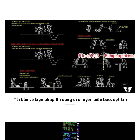
Tải bản vẽ biện pháp thi công di chuyển biển báo, cột km