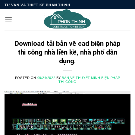
Skip
TƯ VẤN VÀ THIẾT KẾ PHAN THỊNH
to
content
Download tải bản vẽ cad biện pháp
thi công nhà liền kề, nhà phố dân
dụng.
POSTED ON
09/24/2022
BY
BẢN VẼ THUYẾT MINH BIỆN PHÁP
THI CÔNG