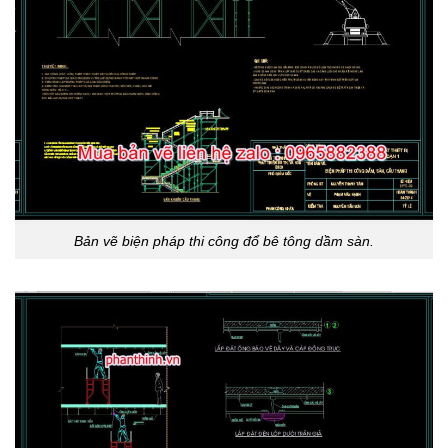
Bản vẽ biện pháp thi công đổ bê tông dầm sàn.