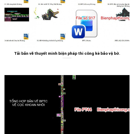
Tải bản vẽ thuyết minh biện pháp thi công kè bảo vệ bờ.