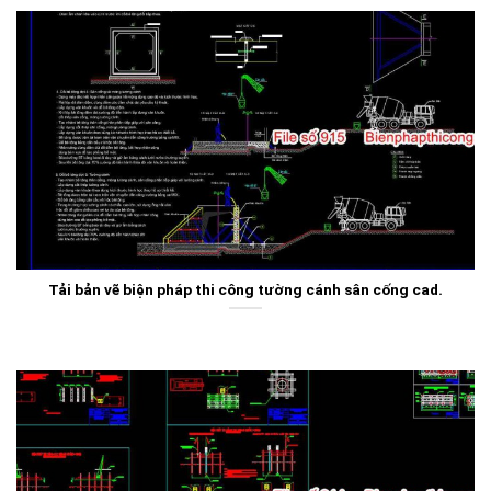
Tải bản vẽ biện pháp thi công tường cánh sân cống cad.