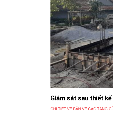
Giám sát sau thiết k
CHI TIẾT VỀ BẢN VẼ CÁC TẦNG C