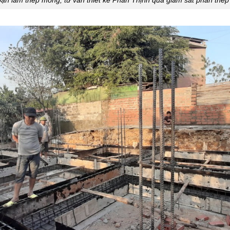
oạn làm thép móng, tư vấn thiết kế Phan Thịnh qua giám sát phần thé