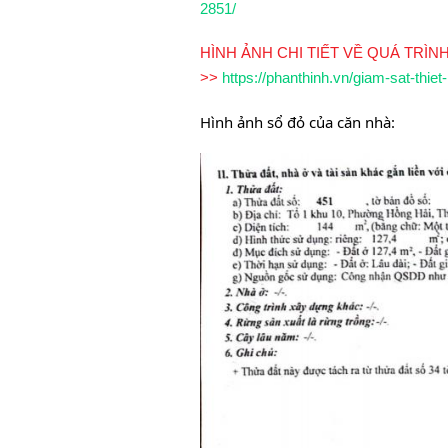
2851/
HÌNH ẢNH CHI TIẾT VỀ QUÁ TRÌN
>>
https://phanthinh.vn/giam-sat-thiet
Hình ảnh sổ đỏ của căn nhà: