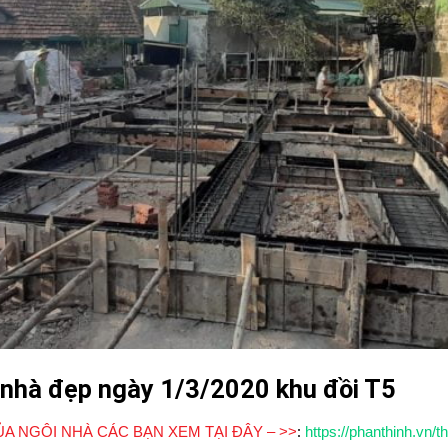
ế nhà đẹp ngày 1/3/2020 khu đồi T5
:
ỦA NGÔI NHÀ CÁC BẠN XEM TẠI ĐÂY – >>
https://phanthinh.vn/t