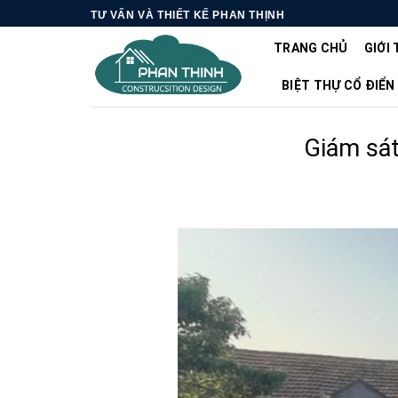
Skip
TƯ VẤN VÀ THIẾT KẾ PHAN THỊNH
to
TRANG CHỦ
GIỚI 
content
BIỆT THỰ CỔ ĐIỂN
Giám sát