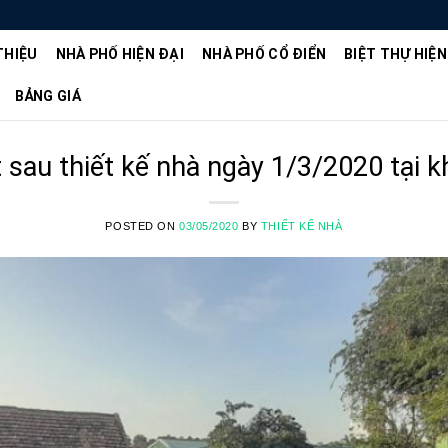
THIỆU
NHÀ PHỐ HIỆN ĐẠI
NHÀ PHỐ CỔ ĐIỂN
BIỆT THỰ HIỆN
BẢNG GIÁ
 sau thiết kế nhà ngày 1/3/2020 tại k
POSTED ON
03/05/2020
BY
THIẾT KẾ NHÀ