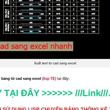
Xuất text từ cad sang excel
tại đây:
 bảng từ cad sang excel
(lisp TE)
TẠI ĐÂY >>>>>> ///Link///
CH SỬ DỤNG LISP CHUYỂN BẢNG THỐNG KÊ