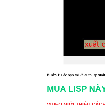
: Các bạn tải về autolisp
Bước 1
xuất
MUA LISP NÀY 
VIDEO GIỚI THIỆU CÁ