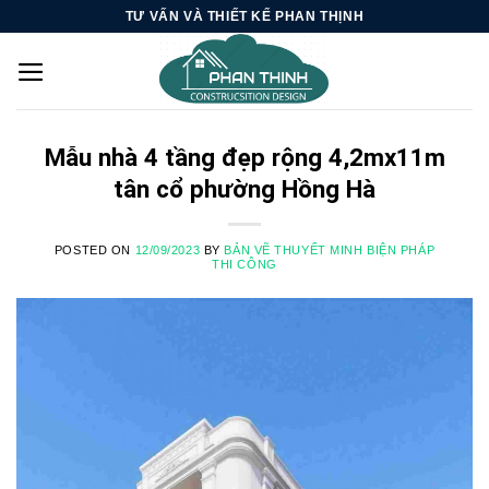
Skip
TƯ VẤN VÀ THIẾT KẾ PHAN THỊNH
to
content
Mẫu nhà 4 tầng đẹp rộng 4,2mx11m
tân cổ phường Hồng Hà
POSTED ON
12/09/2023
BY
BẢN VẼ THUYẾT MINH BIỆN PHÁP
THI CÔNG