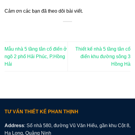
Cảm ơn các bạn đã theo dõi bài viết.
Mẫu nhà 5 tầng tân cổ điển ở
Thiết kế nhà 5 tầng tân cổ
ngõ 2 phố Hải Phúc, P.Hồng
điển khu đường sông 3
Hải
Hồng Hà
TƯ VẤN THIẾT KẾ PHAN THỊNH
Address
: Số nhà 580, đường Vũ Văn Hiếu, gần khu Cột 8,
Hạ Long, Quảng Ninh