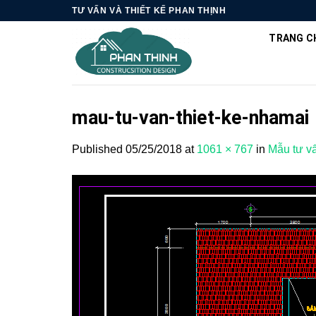
Skip
TƯ VẤN VÀ THIẾT KẾ PHAN THỊNH
to
TRANG C
content
mau-tu-van-thiet-ke-nhamai
Published
05/25/2018
at
1061 × 767
in
Mẫu tư vấ