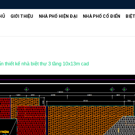
HỦ
GIỚI THIỆU
NHÀ PHỐ HIỆN ĐẠI
NHÀ PHỐ CỔ ĐIỂN
BIỆ
n thiết kế nhà biệt thự 3 tầng 10x13m cad