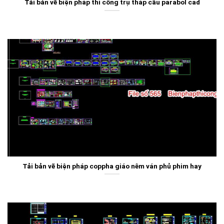
Tải bản vẽ biện pháp thi công trụ tháp cầu parabol cad
Tải bản vẽ biện pháp coppha giáo nêm ván phủ phim hay