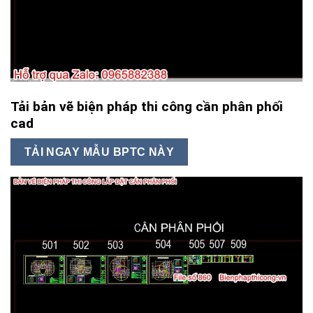
Tải bản vẽ biện pháp thi công cần phân phối
cad
TẢI NGAY MẪU BPTC NÀY