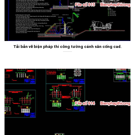
Tải bản vẽ biện pháp thi công tường cánh sân cống cad.