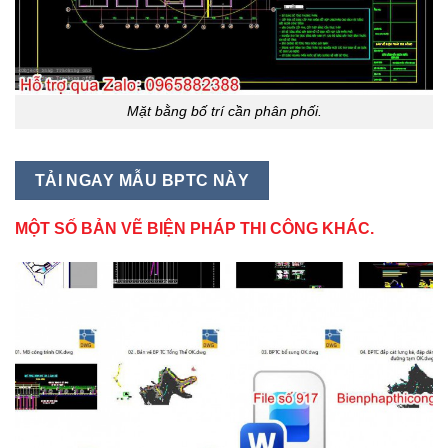
Mặt bằng bố trí cần phân phối.
TẢI NGAY MẪU BPTC NÀY
MỘT SỐ BẢN VẼ BIỆN PHÁP THI CÔNG KHÁC.