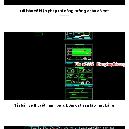
Tải bản vẽ biện pháp thi công tường chắn có cốt.
Tải bản vẽ thuyết minh bptc bơm cát san lấp mặt bằng.