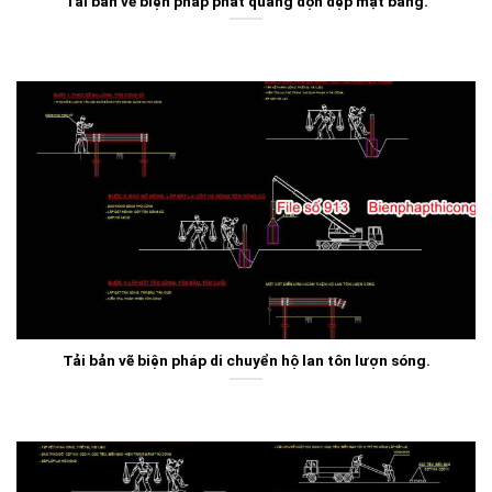
Tải bản vẽ biện pháp phát quang dọn dẹp mặt bằng.
Tải bản vẽ biện pháp di chuyển hộ lan tôn lượn sóng.