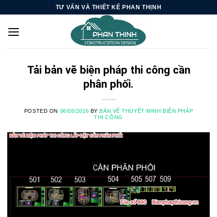
Skip
TƯ VẤN VÀ THIẾT KẾ PHAN THỊNH
to
content
Tải bản vẽ biện pháp thi công cần
phân phối.
POSTED ON
06/05/2026
BY
BẢN VẼ THUYẾT MINH BIỆN PHÁP
THI CÔNG