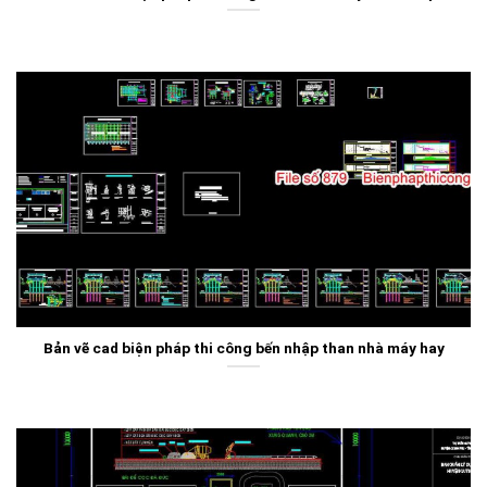
Bản vẽ cad biện pháp thi công bến nhập than nhà máy hay