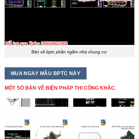
Bản vẽ bptc phần ngầm nhà chung cư.
MUA NGAY MẪU BPTC NÀY
MỘT SỐ BẢN VẼ BIỆN PHÁP THI CÔNG KHÁC.