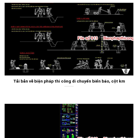
Tải bản vẽ biện pháp thi công di chuyển biển báo, cột km