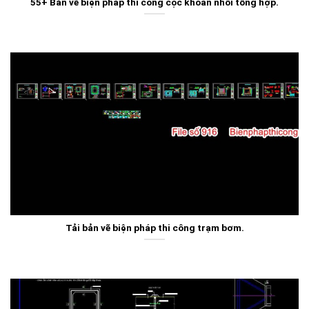
55+ Bản vẽ biện pháp thi công cọc khoan nhồi tổng hợp.
Tải bản vẽ biện pháp thi công trạm bơm.