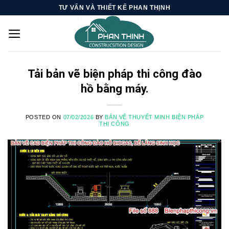
Skip
TƯ VẤN VÀ THIẾT KẾ PHAN THỊNH
to
content
Tải bản vẽ biện pháp thi công đào
hồ bằng máy.
POSTED ON
07/02/2026
BY
BẢN VẼ THUYẾT MINH BIỆN PHÁP
THI CÔNG