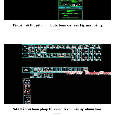
Tải bản vẽ thuyết minh bptc bơm cát san lấp mặt bằng.
54+ Bản vẽ biện pháp thi công trạm biến áp nhiều loại.