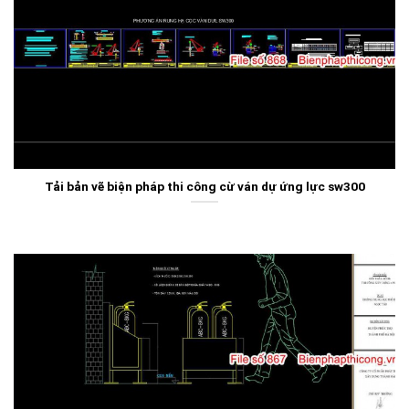
Tải bản vẽ biện pháp thi công cừ ván dự ứng lực sw300