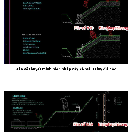
Bản vẽ thuyết minh biện pháp xây kè mái taluy đá hộc