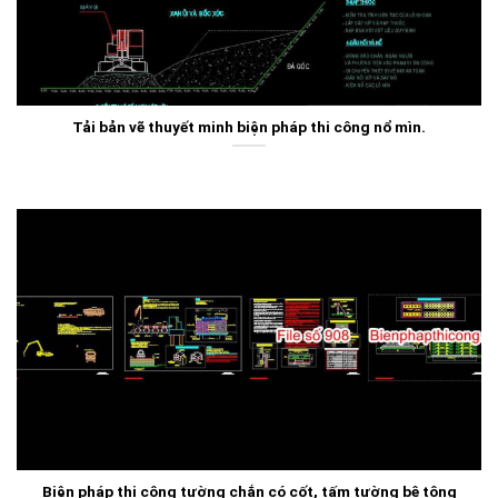
Tải bản vẽ thuyết minh biện pháp thi công nổ mìn.
Biện pháp thi công tường chắn có cốt, tấm tường bê tông