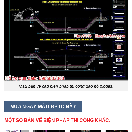
Mẫu bản vẽ cad biện pháp thi công đào hồ biogas.
MUA NGAY MẪU BPTC NÀY
MỘT SỐ BẢN VẼ BIỆN PHÁP THI CÔNG KHÁC.