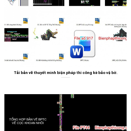
Tải bản vẽ thuyết minh biện pháp thi công kè bảo vệ bờ.