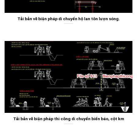
Tải bản vẽ biện pháp di chuyển hộ lan tôn lượn sóng.
Tải bản vẽ biện pháp thi công di chuyển biển báo, cột km