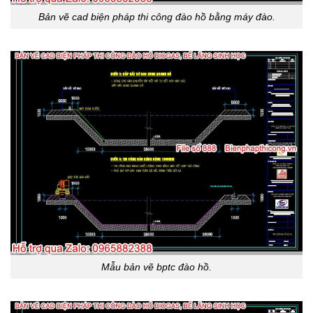
Bản vẽ cad biện pháp thi công đào hồ bằng máy đào.
Mẫu bản vẽ bptc đào hồ.