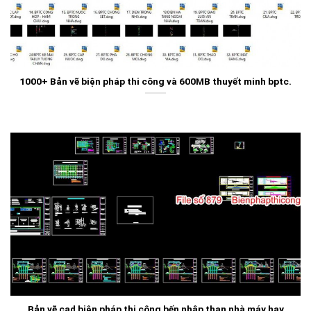
1000+ Bản vẽ biện pháp thi công và 600MB thuyết minh bptc.
Bản vẽ cad biện pháp thi công bến nhập than nhà máy hay