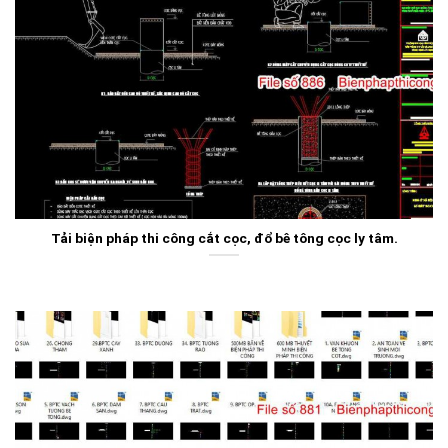
Tải biện pháp thi công cắt cọc, đổ bê tông cọc ly tâm.