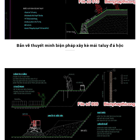
Bản vẽ thuyết minh biện pháp xây kè mái taluy đá hộc