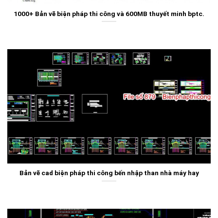
1000+ Bản vẽ biện pháp thi công và 600MB thuyết minh bptc.
Bản vẽ cad biện pháp thi công bến nhập than nhà máy hay