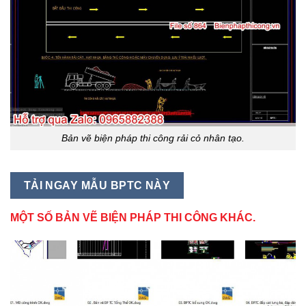
Bản vẽ biện pháp thi công rải cỏ nhân tạo.
TẢI NGAY MẪU BPTC NÀY
MỘT SỐ BẢN VẼ BIỆN PHÁP THI CÔNG KHÁC.