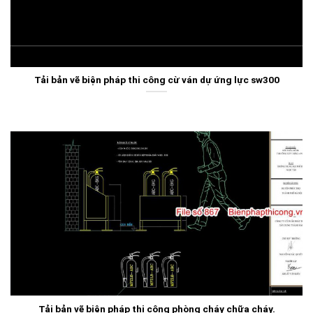
Tải bản vẽ biện pháp thi công cừ ván dự ứng lực sw300
Tải bản vẽ biện pháp thi công phòng cháy chữa cháy.