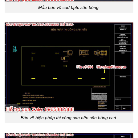
Mẫu bản vẽ cad bptc sân bóng.
Bản vẽ biện pháp thi công san nền sân bóng cad.