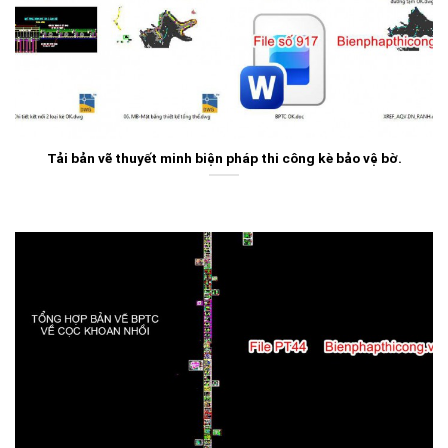
Tải bản vẽ thuyết minh biện pháp thi công kè bảo vệ bờ.