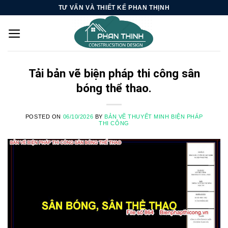
Skip
TƯ VẤN VÀ THIẾT KẾ PHAN THỊNH
to
content
Tải bản vẽ biện pháp thi công sân
bóng thể thao.
POSTED ON
06/10/2026
BY
BẢN VẼ THUYẾT MINH BIỆN PHÁP
THI CÔNG