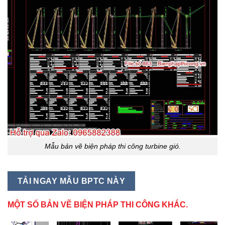
Mẫu bản vẽ biện pháp thi công turbine gió.
TẢI NGAY MẪU BPTC NÀY
MỘT SỐ BẢN VẼ BIỆN PHÁP THI CÔNG KHÁC.