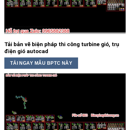
Tải bản vẽ biện pháp thi công turbine gió, trụ
điện gió autocad
TẢI NGAY MẪU BPTC NÀY