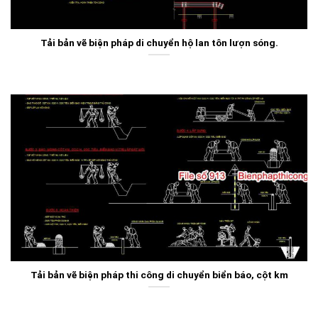
Tải bản vẽ biện pháp di chuyển hộ lan tôn lượn sóng.
Tải bản vẽ biện pháp thi công di chuyển biển báo, cột km