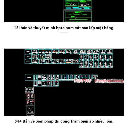
Tải bản vẽ thuyết minh bptc bơm cát san lấp mặt bằng.
54+ Bản vẽ biện pháp thi công trạm biến áp nhiều loại.