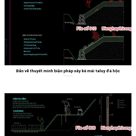
Bản vẽ thuyết minh biện pháp xây kè mái taluy đá hộc