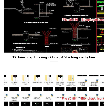
Tải biện pháp thi công cắt cọc, đổ bê tông cọc ly tâm.