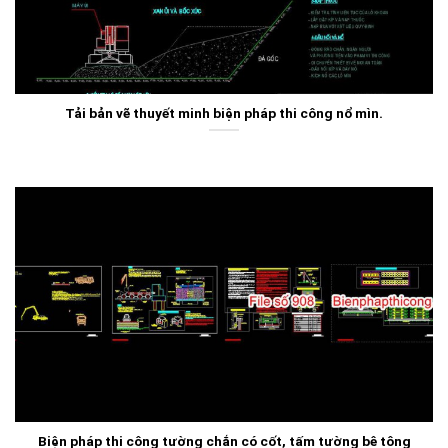
Tải bản vẽ thuyết minh biện pháp thi công nổ mìn.
Biện pháp thi công tường chắn có cốt, tấm tường bê tông