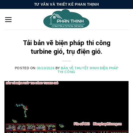
Skip
TƯ VẤN VÀ THIẾT KẾ PHAN THỊNH
to
content
Tải bản vẽ biện pháp thi công
turbine gió, trụ điện gió.
POSTED ON
06/10/2026
BY
BẢN VẼ THUYẾT MINH BIỆN PHÁP
THI CÔNG