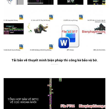
Tải bản vẽ thuyết minh biện pháp thi công kè bảo vệ bờ.