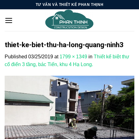
Skip
TƯ VẤN VÀ THIẾT KẾ PHAN THỊNH
to
content
thiet-ke-biet-thu-ha-long-quang-ninh3
Published
03/25/2019
at
1799 × 1349
in
Thiết kế biệt thự
cổ điển 3 tầng, bác Tiến, khu 4 Hạ Long.