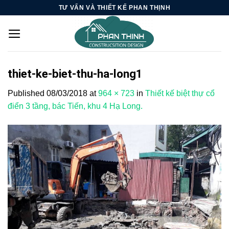
Skip
TƯ VẤN VÀ THIẾT KẾ PHAN THỊNH
to
content
thiet-ke-biet-thu-ha-long1
Published
08/03/2018
at
964 × 723
in
Thiết kế biệt thự cổ
điển 3 tầng, bác Tiến, khu 4 Hạ Long.