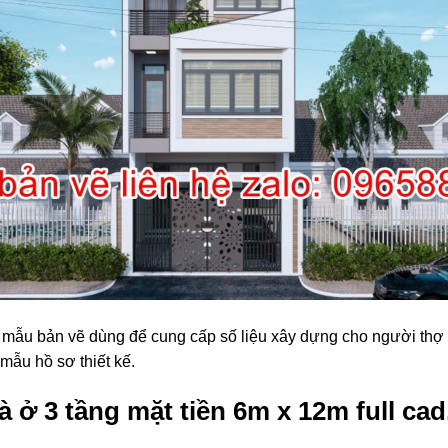
 mẫu bản vẽ dùng để cung cấp số liệu xây dựng cho người thợ xâ
mẫu hồ sơ thiết kế.
 ở 3 tầng mặt tiền 6m x 12m full cad