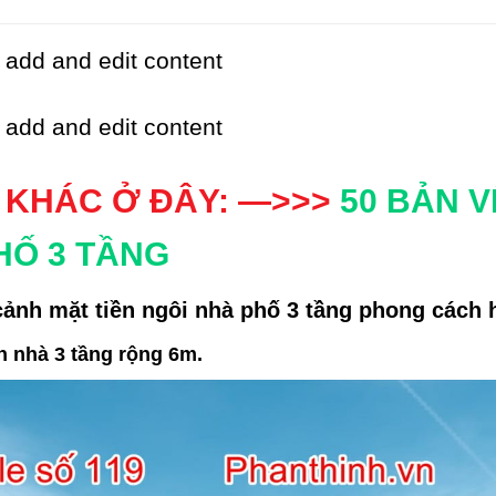
 add and edit content
 add and edit content
 KHÁC Ở ĐÂY: —>>>
50 BẢN V
HỐ 3 TẦNG
cảnh mặt tiền ngôi nhà phố 3 tầng phong cách h
h nhà 3 tầng rộng 6m.