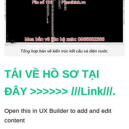
Tổng hợp bản vẽ kiến trúc kết cấu và điện nước.
TẢI VỀ HỒ SƠ TẠI
ĐÂY >>>>>> ///Link///.
Open this in UX Builder to add and edit
content