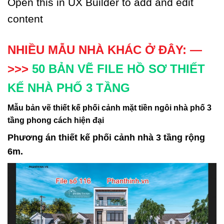
Open this in UX Builder to add and edit
content
NHIỀU MẪU NHÀ KHÁC Ở ĐÂY: —
>>>
50 BẢN VẼ FILE HỒ SƠ THIẾT
KẾ NHÀ PHỐ 3 TẦNG
Mẫu bản vẽ thiết kế phối cảnh mặt tiền ngôi nhà phố 3
tầng phong cách hiện đại
Phương án thiết kế phối cảnh nhà 3 tầng rộng
6m.