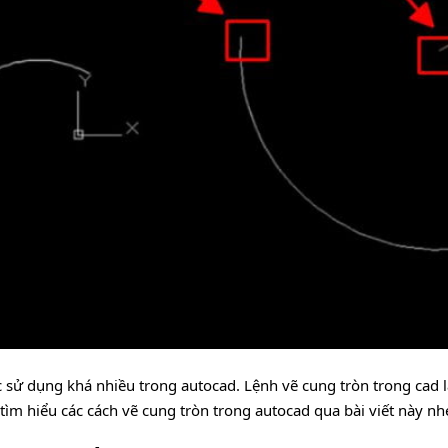
 sử dụng khá nhiều trong autocad. Lệnh vẽ cung tròn trong cad 
 tìm hiểu các cách vẽ cung tròn trong autocad qua bài viết này nh