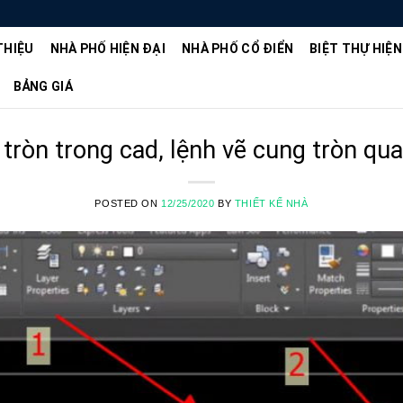
THIỆU
NHÀ PHỐ HIỆN ĐẠI
NHÀ PHỐ CỔ ĐIỂN
BIỆT THỰ HIỆN
BẢNG GIÁ
tròn trong cad, lệnh vẽ cung tròn qu
POSTED ON
12/25/2020
BY
THIẾT KẾ NHÀ