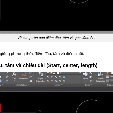
Vẽ cung tròn qua điểm đầu, tâm và góc, lệnh Arc
giống phương thức điểm đầu, tâm và điểm cuối.
 tâm và chiều dài (Start, center, length)