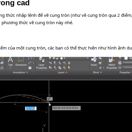
rong cad
g thức nhập lệnh để vẽ cung tròn (như vẽ cung tròn qua 2 điểm,
c phương thức vẽ cung tròn này nhé.
iểm của một cung tròn, các bạn có thể thực hiện như hình ảnh dư