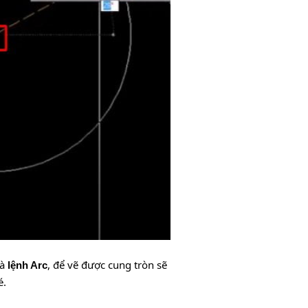
là
, để vẽ được cung tròn sẽ
lệnh Arc
é.