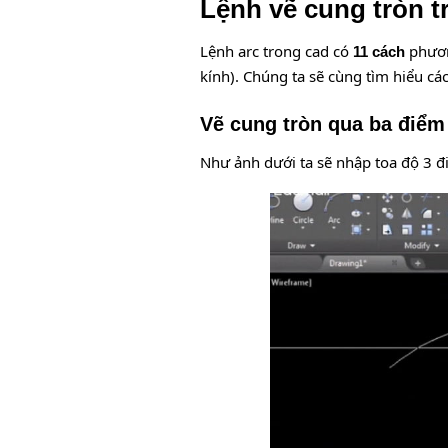
Lệnh vẽ cung tròn t
Lệnh arc trong cad có
phươn
11 cách
kính). Chúng ta sẽ cùng tìm hiểu cá
Vẽ cung tròn qua ba điểm
Như ảnh dưới ta sẽ nhập toa độ 3 đ