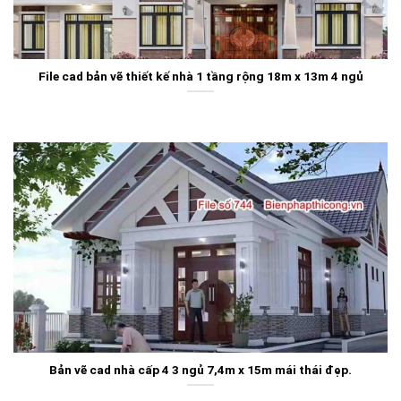
File cad bản vẽ thiết kế nhà 1 tầng rộng 18m x 13m 4 ngủ
Bản vẽ cad nhà cấp 4 3 ngủ 7,4m x 15m mái thái đẹp.