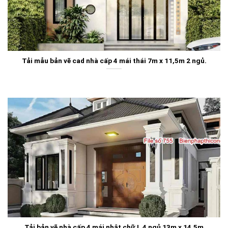
Tải mẫu bản vẽ cad nhà cấp 4 mái thái 7m x 11,5m 2 ngủ.
Tải bản vẽ nhà cấp 4 mái nhật chữ L 4 ngủ 13m x 14,5m