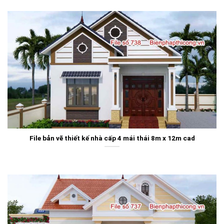
File bản vẽ thiết kế nhà cấp 4 mái thái 8m x 12m cad