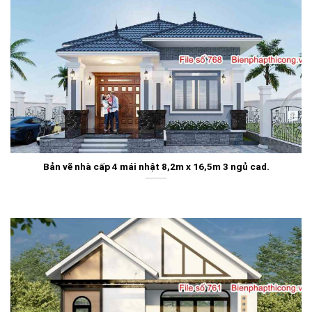
Bản vẽ nhà cấp 4 mái nhật 8,2m x 16,5m 3 ngủ cad.