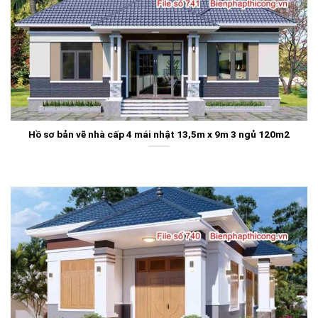
Hồ sơ bản vẽ nhà cấp 4 mái nhật 13,5m x 9m 3 ngủ 120m2