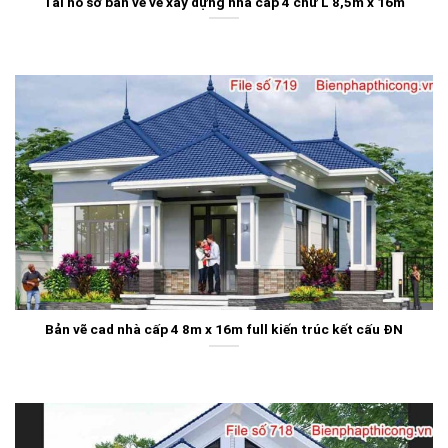
Tải hồ sơ bản vẽ vẽ xây dựng nhà cấp 4 chữ L 8,5m x 16m
Bản vẽ cad nhà cấp 4 8m x 16m full kiến trúc kết cấu ĐN