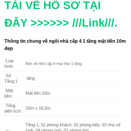
TẢI VỀ HỒ SƠ TẠI
ĐÂY >>>>>> ///Link///.
Thông tin chung về ngôi nhà cấp 4 1 tầng mặt tiền 10m
đẹp
Loại
Bản vẽ nhà cấp 4 mái thái 1 tầng.
hình:
Số
tầng
Tầng:1
Mặt
Mặt tiền 10m
tiền:
Tổng
10m x 16,5m
diện tích:
Tầng 1: 01 phòng khách, 01 phòng bếp, 03 nhà vệ
sinh, 04 phòng ngủ, 01 phòng thờ.