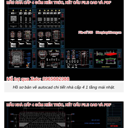
Hồ sơ bản vẽ autocad chi tiết nhà cấp 4 1 tầng mái nhật.