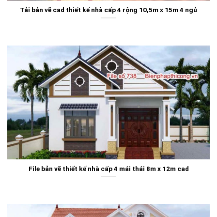
Tải bản vẽ cad thiết kế nhà cấp 4 rộng 10,5m x 15m 4 ngủ
File bản vẽ thiết kế nhà cấp 4 mái thái 8m x 12m cad