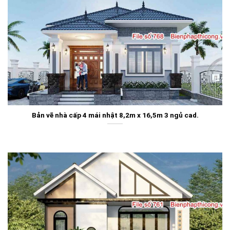
Bản vẽ nhà cấp 4 mái nhật 8,2m x 16,5m 3 ngủ cad.