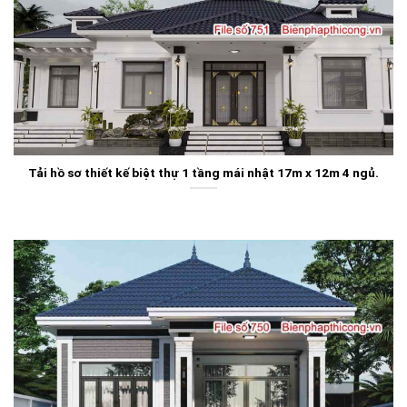
Tải hồ sơ thiết kế biệt thự 1 tầng mái nhật 17m x 12m 4 ngủ.