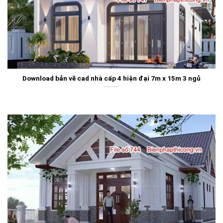
Download bản vẽ cad nhà cấp 4 hiện đại 7m x 15m 3 ngủ