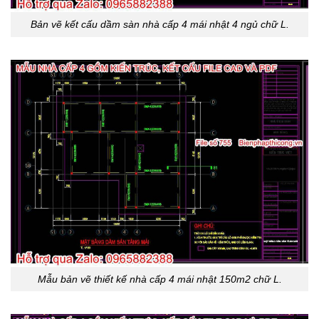
Bản vẽ kết cấu dầm sàn nhà cấp 4 mái nhật 4 ngủ chữ L.
Mẫu bản vẽ thiết kế nhà cấp 4 mái nhật 150m2 chữ L.