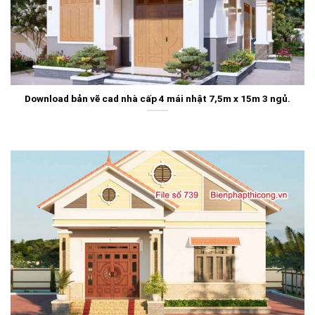
Download bản vẽ cad nhà cấp 4 mái nhật 7,5m x 15m 3 ngủ.