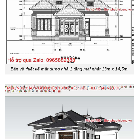
Bản vẽ thiết kế mặt đứng nhà 1 tầng mái nhật 13m x 14,5m.