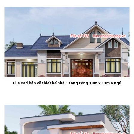
File cad bản vẽ thiết kế nhà 1 tầng rộng 18m x 13m 4 ngủ