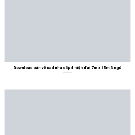
Download bản vẽ cad nhà cấp 4 hiện đại 7m x 15m 3 ngủ