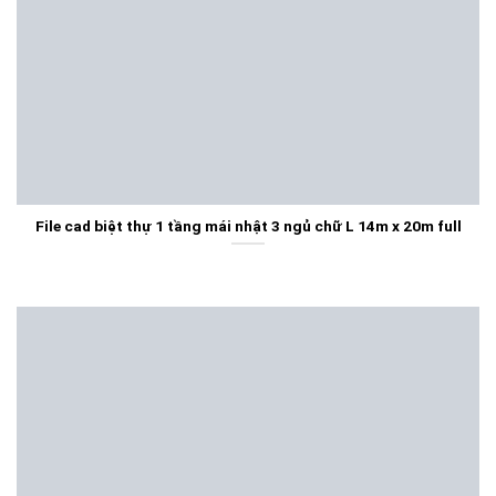
File cad biệt thự 1 tầng mái nhật 3 ngủ chữ L 14m x 20m full