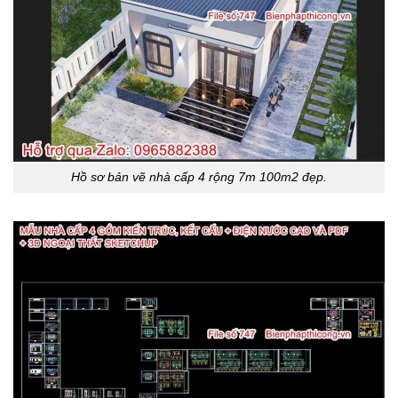
Hồ sơ bản vẽ nhà cấp 4 rộng 7m 100m2 đẹp.