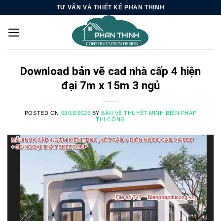
Skip
TƯ VẤN VÀ THIẾT KẾ PHAN THỊNH
to
content
Download bản vẽ cad nhà cấp 4 hiện
đại 7m x 15m 3 ngủ
POSTED ON
03/16/2026
BY
BẢN VẼ THUYẾT MINH BIỆN PHÁP
THI CÔNG