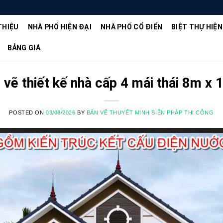
THIỆU
NHÀ PHỐ HIỆN ĐẠI
NHÀ PHỐ CỔ ĐIỂN
BIỆT THỰ HIỆN
BẢNG GIÁ
n vẽ thiết kế nhà cấp 4 mái thái 8m x
POSTED ON
03/08/2026
BY
BẢN VẼ THUYẾT MINH BIỆN PHÁP THI CÔNG