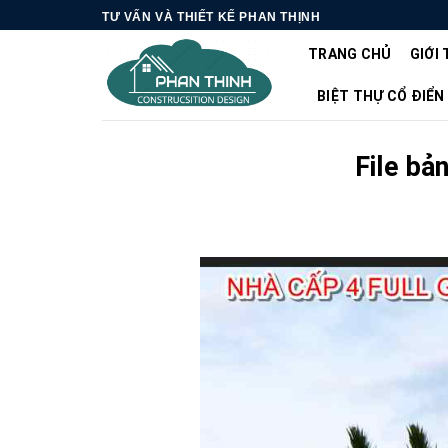
Skip
TƯ VẤN VÀ THIẾT KẾ PHAN THỊNH
to
TRANG CHỦ
GIỚI 
content
BIỆT THỰ CỔ ĐIỂN
File bả