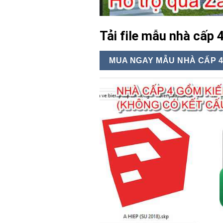
Tải file mẫu nhà cấp 
MUA NGAY MẪU NHÀ CẤP 4