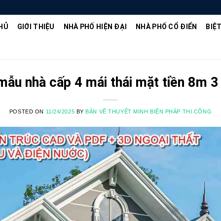
HỦ
GIỚI THIỆU
NHÀ PHỐ HIỆN ĐẠI
NHÀ PHỐ CỔ ĐIỂN
BIỆ
 mẫu nhà cấp 4 mái thái mặt tiền 8m 
POSTED ON
11/24/2025
BY
BẢN VẼ THUYẾT MINH BIỆN PHÁP THI CÔNG