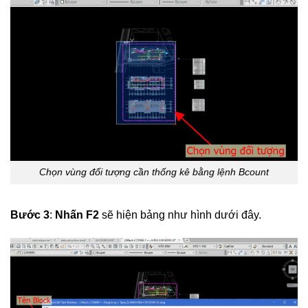
Chọn vùng đối tượng cần thống kê bằng lệnh Bcount
Bước 3
:
Nhấn F2
sẽ hiện bảng như hình dưới đây.