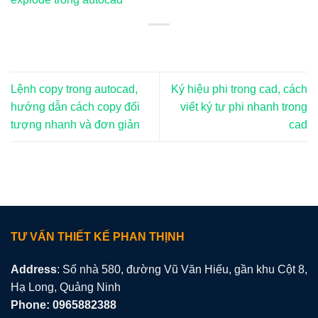
Lệnh copy trong autocad,
Ký hiệu phi trong cad, cách
hướng dẫn cách copy đối
viết ký tự phi nhanh trong
tượng nhanh và đơn giản
cad
TƯ VẤN THIẾT KẾ PHAN THỊNH
Address
: Số nhà 580, đường Vũ Văn Hiếu, gần khu Cột 8,
Hạ Long, Quảng Ninh
Phone: 0965882388