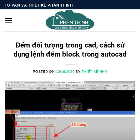
Skip
TƯ VẤN VÀ THIẾT KẾ PHAN THỊNH
to
content
Đếm đối tượng trong cad, cách sử
dụng lệnh đếm block trong autocad
POSTED ON
12/16/2020
BY
THIẾT KẾ NHÀ