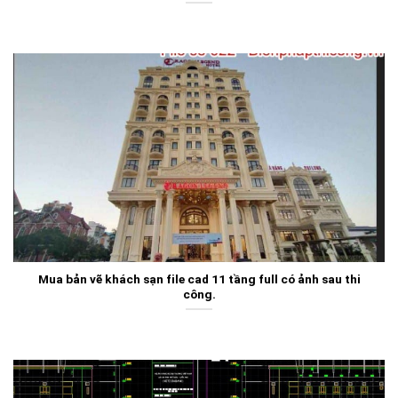
Mua bản vẽ khách sạn file cad 11 tầng full có ảnh sau thi
công.