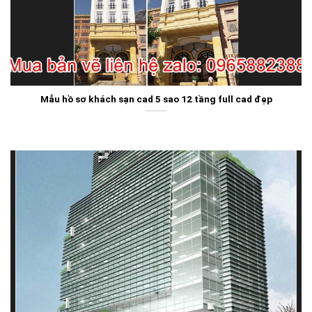
Mẫu hồ sơ khách sạn cad 5 sao 12 tầng full cad đẹp