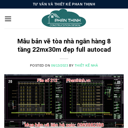
Skip
TƯ VẤN VÀ THIẾT KẾ PHAN THỊNH
to
content
Mẫu bản vẽ tòa nhà ngân hàng 8
tầng 22mx30m đẹp full autocad
POSTED ON
06/13/2023
BY
THIẾT KẾ NHÀ