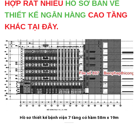
HỢP RẤT NHIỀU
HỒ SƠ BẢN VẼ
THIẾT KẾ NGÂN HÀNG
CAO TẦNG
KHÁC TẠI ĐÂY.
Hồ sơ thiết kế bệnh viện 7 tầng có hầm 58m x 19m