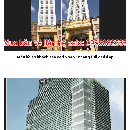
Mẫu hồ sơ khách sạn cad 5 sao 12 tầng full cad đẹp