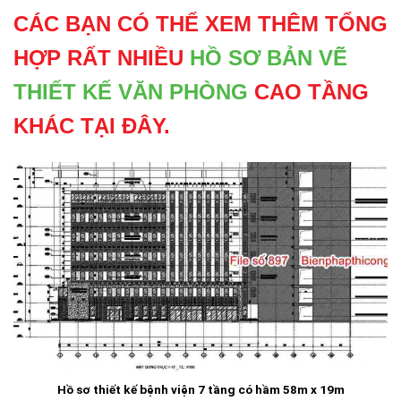
CÁC BẠN CÓ THỂ XEM THÊM TỔNG
HỢP RẤT NHIỀU
HỒ SƠ BẢN VẼ
THIẾT KẾ VĂN PHÒNG
CAO TẦNG
KHÁC TẠI ĐÂY.
Hồ sơ thiết kế bệnh viện 7 tầng có hầm 58m x 19m