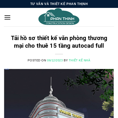
Skip
TƯ VẤN VÀ THIẾT KẾ PHAN THỊNH
to
content
Tải hồ sơ thiết kế văn phòng thương
mại cho thuê 15 tầng autocad full
POSTED ON
06/12/2023
BY
THIẾT KẾ NHÀ