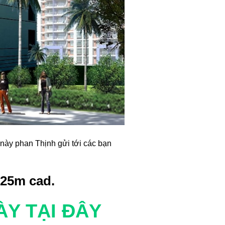
 này phan Thịnh gửi tới các bạn
x25m cad.
Y TẠI ĐÂY