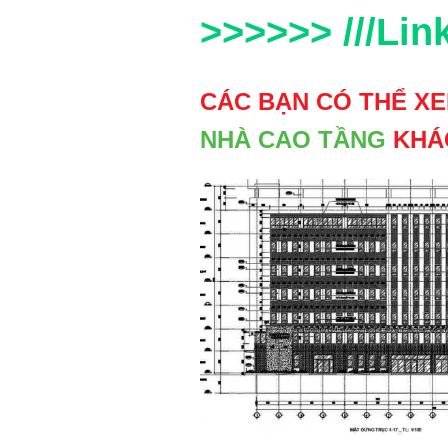
>>>>>> ///Link/
CÁC BẠN CÓ THỂ X
NHÀ CAO TẦNG
KHÁC