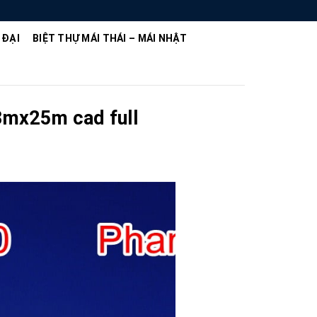
 ĐẠI
BIỆT THỰ MÁI THÁI – MÁI NHẬT
13mx25m cad full