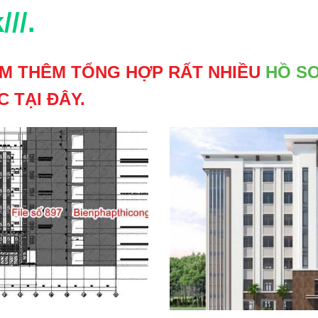
//.
EM THÊM TỔNG HỢP RẤT NHIỀU
HỒ SƠ
 TẠI ĐÂY.