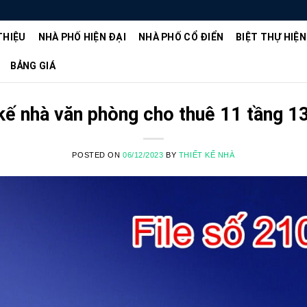
THIỆU
NHÀ PHỐ HIỆN ĐẠI
NHÀ PHỐ CỔ ĐIỂN
BIỆT THỰ HIỆN
BẢNG GIÁ
t kế nhà văn phòng cho thuê 11 tầng 
POSTED ON
06/12/2023
BY
THIẾT KẾ NHÀ