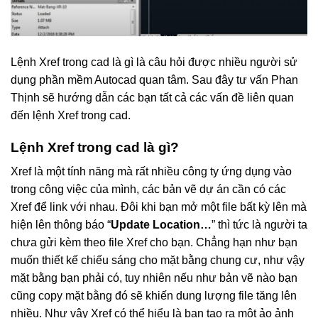
Lệnh Xref trong cad là gì là câu hỏi được nhiều người sử
dụng phần mềm Autocad quan tâm. Sau đây tư vấn Phan
Thịnh sẽ hướng dẫn các bạn tất cả các vấn đề liên quan
đến lệnh Xref trong cad.
Lệnh Xref trong cad là gì?
Xref là một tính năng mà rất nhiều công ty ứng dụng vào
trong công việc của mình, các bản vẽ dự án cần có các
Xref để link với nhau. Đôi khi bạn mở một file bất kỳ lên mà
hiện lên thông báo “
Update Location…
” thì tức là người ta
chưa gửi kèm theo file Xref cho bạn. Chẳng hạn như bạn
muốn thiết kế chiếu sáng cho mặt bằng chung cư, như vậy
mặt bằng bạn phải có, tuy nhiên nếu như bản vẽ nào bạn
cũng copy mặt bằng đó sẽ khiến dung lượng file tăng lên
nhiều. Như vậy Xref có thể hiểu là bạn tạo ra một ảo ảnh