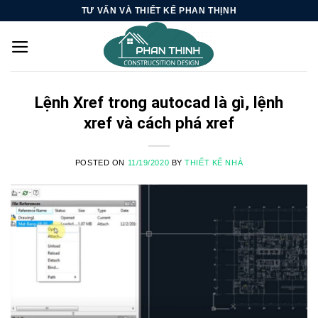
Skip
TƯ VẤN VÀ THIẾT KẾ PHAN THỊNH
to
content
Lệnh Xref trong autocad là gì, lệnh
xref và cách phá xref
POSTED ON
11/19/2020
BY
THIẾT KẾ NHÀ