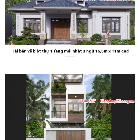
Tải bản vẽ biệt thự 1 tầng mái nhật 3 ngủ 16,5m x 11m cad