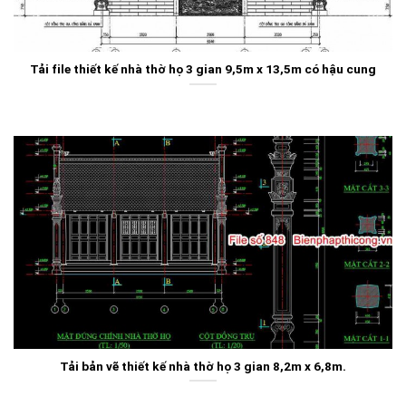
Tải file thiết kế nhà thờ họ 3 gian 9,5m x 13,5m có hậu cung
Tải bản vẽ thiết kế nhà thờ họ 3 gian 8,2m x 6,8m.