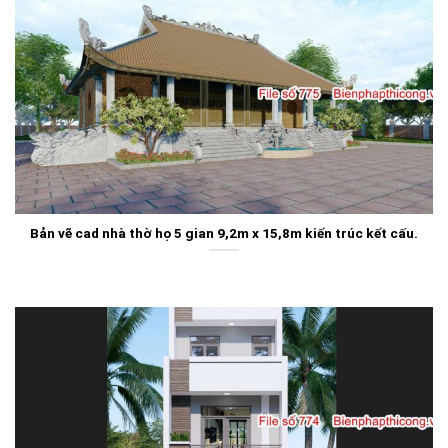
Bản vẽ cad nhà thờ họ 5 gian 9,2m x 15,8m kiến trúc kết cấu.