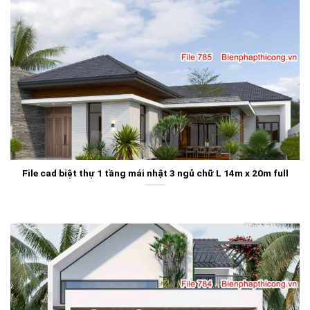
File cad biệt thự 1 tầng mái nhật 3 ngủ chữ L 14m x 20m full