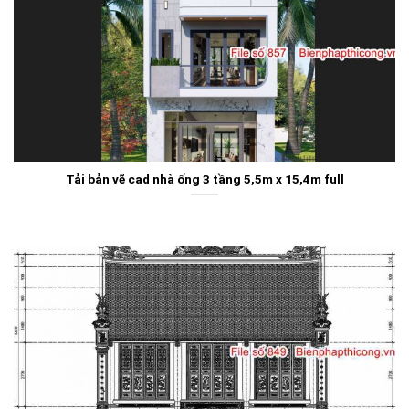
Tải bản vẽ cad nhà ống 3 tầng 5,5m x 15,4m full