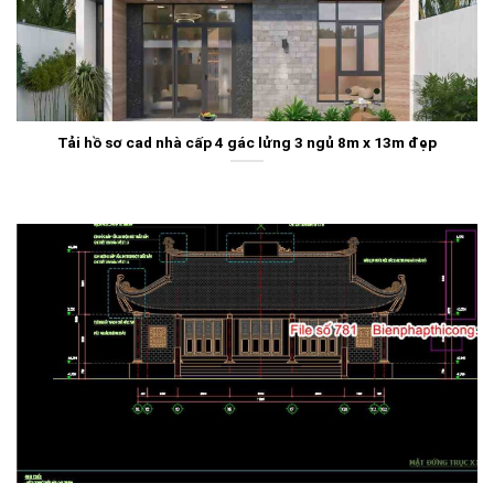
Tải hồ sơ cad nhà cấp 4 gác lửng 3 ngủ 8m x 13m đẹp