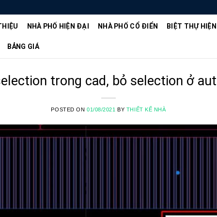
THIỆU
NHÀ PHỐ HIỆN ĐẠI
NHÀ PHỐ CỔ ĐIỂN
BIỆT THỰ HIỆN
BẢNG GIÁ
election trong cad, bỏ selection ở a
POSTED ON
01/08/2021
BY
THIẾT KẾ NHÀ