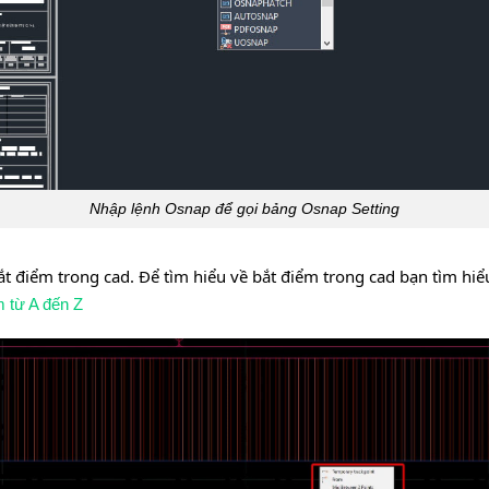
Nhập lệnh Osnap để gọi bảng Osnap Setting
ắt điểm trong cad. Để tìm hiểu về bắt điểm trong cad bạn tìm hiểu
 từ A đến Z